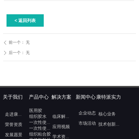
< 返回列表
前一个：
无
ꄴ
后一个：
无
ꄲ
关于我们
产品中心
解决方案
新闻中心
康特派实力
医用胶
企业动态
核心业务
走进康派特
组织胶水
临床解决方案
一次性使用内镜注射针
市场活动
荣誉资质
技术创新与发展
应用视频
一次性使用内窥镜注射针
组织粘合胶
发展愿景
学术资源中心