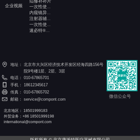
疝修补补片
企业视频
一次性使用高频切开刀
内窥镜异物钳
注射器辅助推进枪
一次性使用内窥镜喷洒装置
速必特®一次性可吸收钉皮内吻合器
地址：
北京市大兴区经济技术开发区经海四路156号
院9号楼1层、2层、3层
电话：
010-67865701
手机：
18612345617
传真：
010-67865702
微信公众号
邮箱：
service@compont.com
北京地区：
18501999183
外贸业务：+86 18501999198
international@compont.com
版权所有 ©
北京康派特医疗器械有限公司