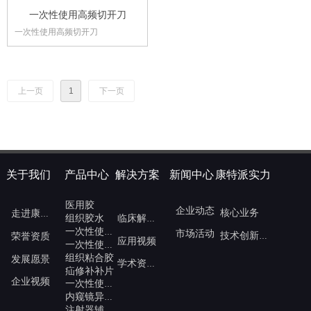
一次性使用高频切开刀
一次性使用高频切开刀
上一页
1
下一页
关于我们
产品中心
解决方案
新闻中心
康特派实力
医用胶
企业动态
核心业务
走进康派特
组织胶水
临床解决方案
一次性使用内镜注射针
市场活动
荣誉资质
技术创新与发展
应用视频
一次性使用内窥镜注射针
组织粘合胶
发展愿景
学术资源中心
疝修补补片
企业视频
一次性使用高频切开刀
内窥镜异物钳
注射器辅助推进枪